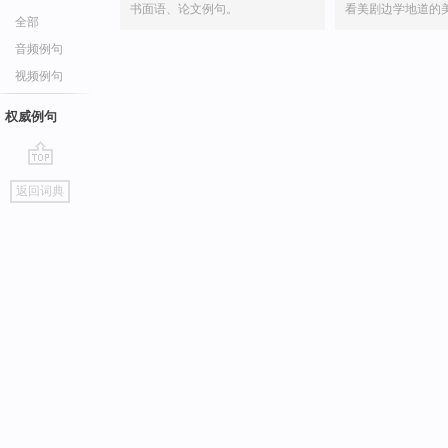
书面语、论文例句。
看美剧边学地道的
全部
音频例句
视频例句
权威例句
go
返回词典
top