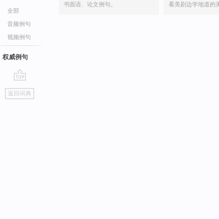
书面语、论文例句。
看美剧边学地道的
全部
音频例句
视频例句
权威例句
go
返回词典
top