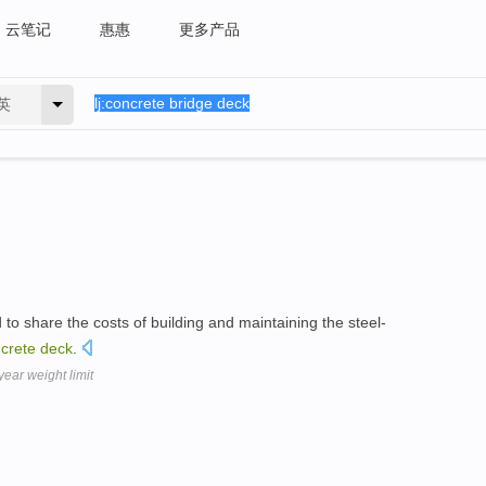
云笔记
惠惠
更多产品
英
 to share the costs of building and maintaining the steel-
crete
deck
.
ear weight limit