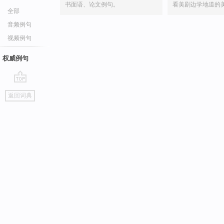
书面语、论文例句。
看美剧边学地道的
全部
音频例句
视频例句
权威例句
go
返回词典
top