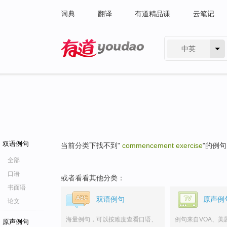
词典
翻译
有道精品课
云笔记
中英
有道 - 网易旗下搜索
双语例句
当前分类下找不到"
commencement exercise
"的例
全部
口语
或者看看其他分类：
书面语
双语例句
原声例
论文
海量例句，可以按难度查看口语、
例句来自VOA、美
原声例句