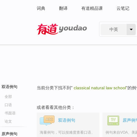
词典
翻译
有道精品课
云笔记
中英
有道 - 网易旗下搜索
双语例句
当前分类下找不到"
classical natural law school
"的
全部
口语
或者看看其他分类：
书面语
双语例句
原声例
论文
海量例句，可以按难度查看口语、
例句来自VOA、美
原声例句