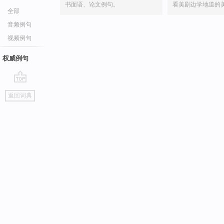
书面语、论文例句。
看美剧边学地道的
全部
音频例句
视频例句
权威例句
go
返回词典
top