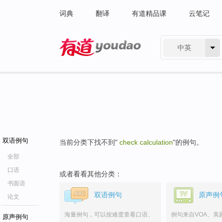
词典
翻译
有道精品课
云笔记
中英
有道 - 网易旗下搜索
双语例句
当前分类下找不到"
check calculation
"的例句。
全部
口语
或者看看其他分类：
书面语
双语例句
原声例
论文
海量例句，可以按难度查看口语、
例句来自VOA、美
原声例句