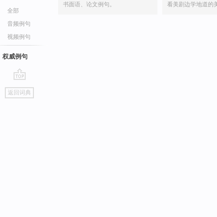
书面语、论文例句。
看美剧边学地道的
全部
音频例句
视频例句
权威例句
go
返回词典
top