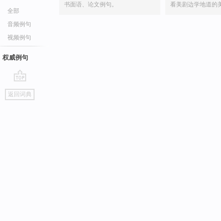
书面语、论文例句。
看美剧边学地道的
全部
音频例句
视频例句
权威例句
go
返回词典
top