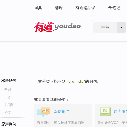
词典
翻译
有道精品课
云笔记
中英
有道 - 网易旗下搜索
双语例句
当前分类下找不到"
bromidic
"的例句。
全部
口语
或者看看其他分类：
书面语
双语例句
原声例
论文
海量例句，可以按难度查看口语、
例句来自VOA、美
原声例句