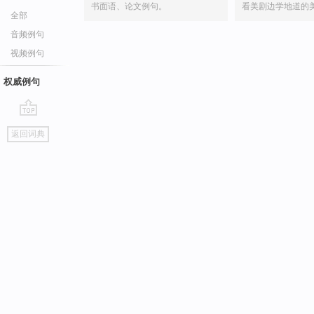
书面语、论文例句。
看美剧边学地道的
全部
音频例句
视频例句
权威例句
go
返回词典
top