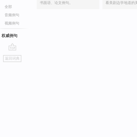
书面语、论文例句。
看美剧边学地道的
全部
音频例句
视频例句
权威例句
go
返回词典
top