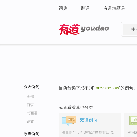
词典
翻译
有道精品课
中
有道 - 网易旗下搜索
双语例句
当前分类下找不到"
arc-sine law
"的例句
全部
口语
或者看看其他分类：
书面语
双语例句
论文
海量例句，可以按难度查看口语、
例句
原声例句