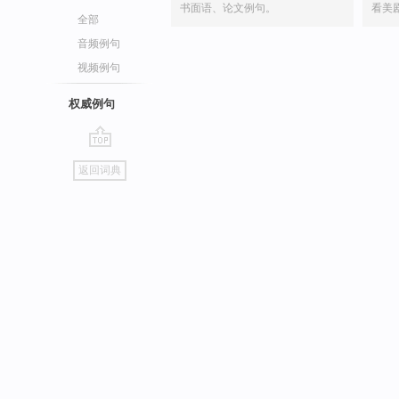
书面语、论文例句。
看美
全部
音频例句
视频例句
权威例句
go
返回词典
top