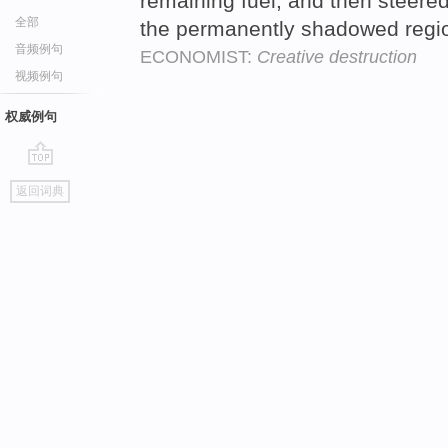
remaining fuel, and then steere
全部
the permanently shadowed regio
音频例句
ECONOMIST:
Creative destruction
视频例句
权威例句
go
返回词典
top