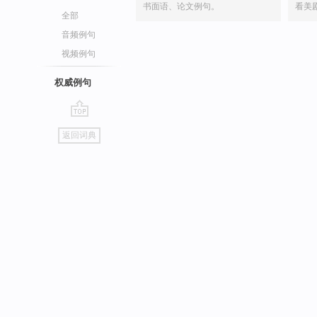
书面语、论文例句。
看美
全部
音频例句
视频例句
权威例句
go
返回词典
top