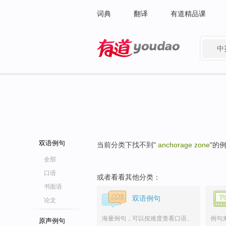
词典
翻译
有道精品课
中
有道 - 网易旗下搜索
双语例句
当前分类下找不到"
anchorage zone
"的
全部
口语
或者看看其他分类：
书面语
双语例句
论文
海量例句，可以按难度查看口语、
例句
原声例句