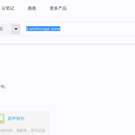
云笔记
惠惠
更多产品
英
例句。
原声例句
来自VOA、美剧等，您可以边