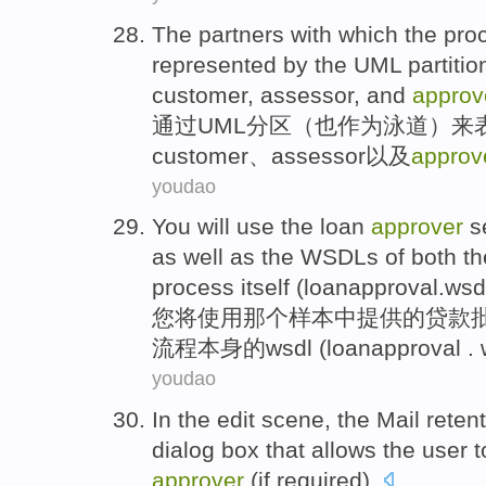
The
partners
with which
the pro
represented
by the
UML
partitio
customer
,
assessor
, and
approv
通过
UML
分区
（
也
作为
泳道
）来
customer
、
assessor
以及
approv
youdao
You
will
use
the
loan
approver
s
as
well
as the WSDLs
of
both th
process
itself
(
loanapproval.wsd
您
将
使用
那个
样本
中
提供
的
贷款
流程
本身
的
wsdl (
loanapproval
. 
youdao
In
the
edit
scene
,
the Mail
reten
dialog
box that
allows
the
user
t
approver
(
if
required
).