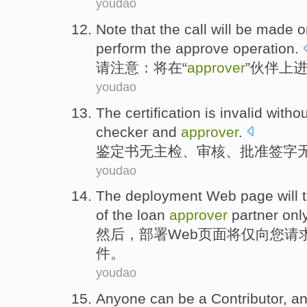
youdao
Note that
the
call
will be
made
o
perform
the approve
operation
.
请
注意
：
将
在
“
approver
”
伙伴
上
youdao
The certification
is invalid
withou
checker
and
approver
.
鉴定书
无
主检、
审核
、批准
签字
youdao
The
deployment
Web
page
will
of
the
loan
approver
partner
onl
然后
，
部署
Web
页面
将
仅
向
您
请
件
。
youdao
Anyone
can
be a
Contributor
,
an