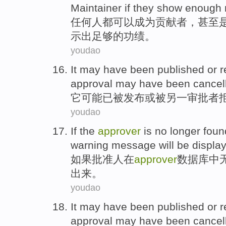
Maintainer
if
they
show
enough
任何人都
可以
成为
贡献者
，
甚至
示出
足够
的
功绩
。
youdao
It
may
have
been
published
or
r
approval
may have been
cancel
它
可能
已
被
发布
或
被
另一
审批者
youdao
If
the
approver
is
no
longer
foun
warning
message
will be
displa
如果
批准
人
在
approver
数据库
中
出来
。
youdao
It
may
have
been
published
or
r
approval may have been
cancel