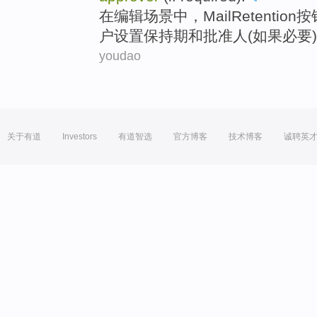
在
编辑
场景中
，
Mail
Retention
按
户
设置
保持
期
和
批准
人(
如果
必要
youdao
关于有道
Investors
有道智选
官方博客
技术博客
诚聘英