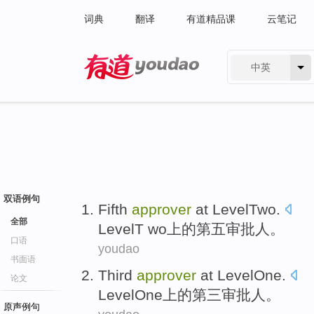
词典
翻译
有道精品课
云笔记
中英
有道 - 网易旗下搜索
双语例句
Fifth
approver
at LevelTwo
.
全部
LevelT
wo上的第五审批人。
口语
youdao
书面语
Third
approver
at LevelOne
.
论文
LevelOne
上的第三审批人。
原声例句