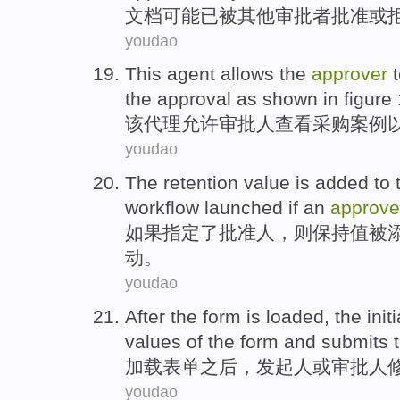
文档
可能
已
被
其他
审批者批准
或
youdao
This
agent
allows
the
approver
the approval
as shown in figure
该
代理
允许
审批人
查看
采购
案例
youdao
The
retention
value
is added
to
workflow
launched
if
an
approve
如果
指定
了
批准人
，
则保持
值
被
动
。
youdao
After
the
form
is
loaded
,
the init
values
of
the form
and
submits
t
加载
表单
之后
，
发起人
或
审批人
youdao