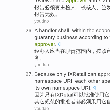
reviewer
and
approver
and stam
报告
必须
有主检人、校核人、签
报告
无效
。
youdao
A handler
shall
,
within the
scop
guaranty
business
according
to
approver
.
经办人
应当
在
职责
范围内
，
按照
务
。
youdao
Because
only
IXRetail
can
appr
namespace
URI
,
each
other
spe
its
own
namespace URI.
因为
只有
IXRetail
可以
批准
使用
它
其它
规范
的
批准
者都
必须
采用
它
youdao