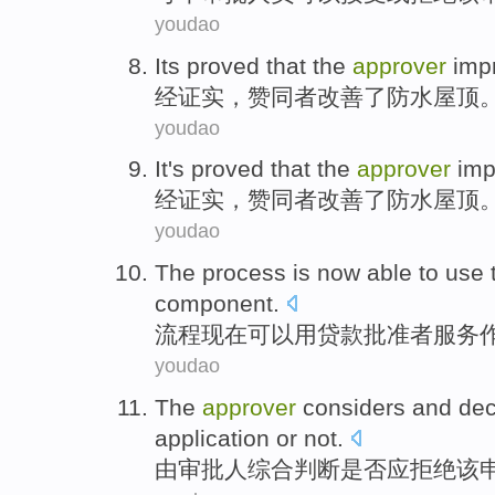
youdao
Its proved
that the
approver
imp
经
证实，
赞同者
改善了
防水
屋顶
youdao
It's
proved
that the
approver
imp
经证实
，
赞同者
改善了
防水
屋顶
youdao
The
process
is now
able to
use 
component
.
流程
现在
可以
用
贷款
批准者
服务
youdao
The
approver
considers
and
dec
application
or not.
由
审批人综合
判断
是否
应
拒绝
该