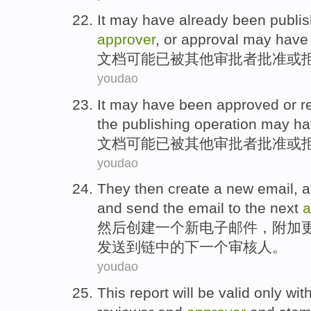
It
may
have
already
been
publi
approver
,
or
approval may have
文档
可能
已
被
其他
审批者批准
或
youdao
It
may
have
been
approved
or
r
the publishing
operation
may
ha
文档
可能
已
被
其他
审批者
批准
或
youdao
They then
create
a
new
email
,
a
and
send the
email
to
the next
a
然后
创建
一
个
新
电子
邮件
，
附加
发送
到
链
中的
下
一个
审核人
。
youdao
This
report
will be
valid
only wit