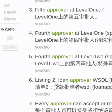
youdao
全部
Fifth
approver
at
LevelOne
.
音频例句
LevelOne
上的第五审批人
。
视频例句
youdao
权威例句
Fourth
approver
at LevelOne
(
sp
LevelOne
上的第四
审批人
(
特殊
审
go
youdao
返回词典
top
Fourth
approver
at LevelTwo
(
sp
LevelT
wo上的第四审批人(
特殊
youdao
Listing
2
:
loan
approver
WSDL
(
清单
2
：
贷款
批准者
wsdl
(
loanapp
youdao
Every
approver
can
accept
or
re
每个
审批
人员
可以
接受
或
拒绝
该