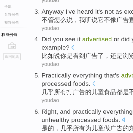
youdao
全部
Anyway
I
've heard
it
's not
as
exc
音频例句
不管怎么说
，
我
听说
它
不
像
广告
视频例句
youdao
权威例句
Did
you
see
it
advertised
or did
example
?
go
比如说
你
是
看到
广告
了，
还是
浏
返回词典
top
youdao
Practically
everything
that's
adve
processed
foods
.
几乎
所有
打广告
的
儿童
食品
都
是
youdao
Right
, and
practically
everything
unhealthy
processed
foods
.
是的
，
几乎
所有
为
儿童
做广告
的