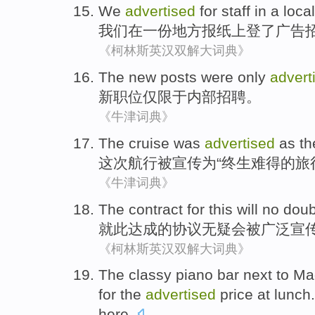
We
advertised
for
staff
in
a
local
我们
在
一份
地方
报纸上
登了广告
《柯林斯英汉双解大词典》
The
new
posts
were only
advert
新
职位
仅限于
内部招聘。
《牛津词典》
The cruise
was
advertised
as
the
这次
航行
被
宣传
为
“终生难得
的
旅
《牛津词典》
The
contract
for this will
no doub
就此达成
的
协议
无疑
会
被
广泛
宣
《柯林斯英汉双解大词典》
The classy
piano
bar
next to
Mad
for
the
advertised
price
at
lunch
here.