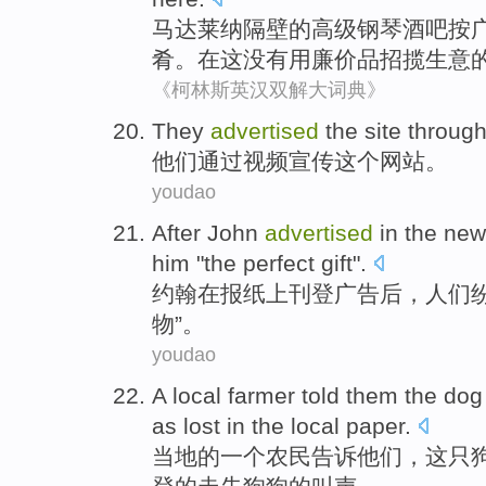
马达
莱纳
隔壁
的高级
钢琴
酒吧
按
肴
。在这没有用廉价品招揽生意
《柯林斯英汉双解大词典》
T
hey
advertised
the site through
他
们通过视频宣传这个网站。
youdao
A
fter John
advertised
in the new
him "the perfect gift".
约
翰在报纸上刊登广告后，人们纷
物”。
youdao
A
local farmer told them the do
as lost in the local paper.
当
地的一个农民告诉他们，这只