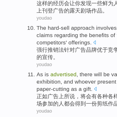
这样
的
经历
会
让
你
发现
一些鲜为
上刊登广告
的
露天
剧场
作品
。
youdao
The
hard-sell
approach involves
claims
regarding
the benefits
of
competitors
'
offerings
.
强行
推销
法
针对
广告
品牌
优于
竞
的
宣传
。
youdao
As
is
advertised
, there
will
be
va
exhibition
, and whoever presen
paper-cutting
as
a
gift
.
正如
广告上所说
，
将
会有
各种各
场参加
的
人
都会
得到
一
份剪纸作
youdao