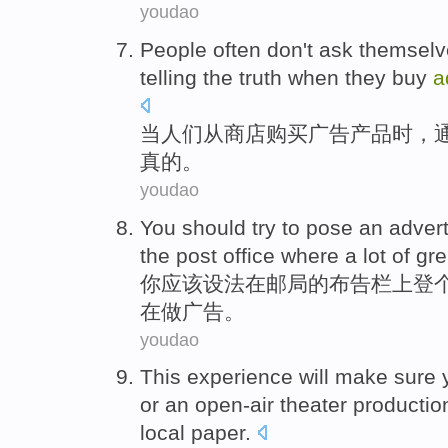
youdao
People
often
don't
ask
themselv
telling
the
truth
when they
buy
a
当
人们
从
商店
购买
广告
产品
时，
真的
。
youdao
You
should
try to
pose
an adver
the
post office
where
a lot
of
gre
你
应该
设法
在
邮局
的
布告栏
上登
在做广告。
youdao
This
experience
will
make sure
or
an open-air
theater
productio
local
paper
.