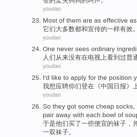
登的走失狗狗的叫声。
youdao
Most
of
them
are
as
effective
as
它们
大多数
都
和
宣传
的
一样
有效
youdao
One
never
sees
ordinary
ingred
人们
从来没有
在电视上
看到过
普
youdao
I
'd like to
apply for
the position
我
想
应聘
你们
登
在
《
中国
日报》
youdao
So
they
got
some
cheap
socks
,
pair
away
with each
bowl
of
sou
于是
他们
买
了
一些
便宜
的
袜子
，
一双
袜子。