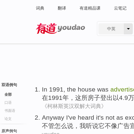
词典
翻译
有道精品课
云笔记
中英
有道 - 网易旗下搜索
双语例句
In
1991,
the
house
was
adverti
全部
在
1991年，
这
所房子
登出
以
4.9
口语
《柯林斯英汉双解大词典》
书面语
Anyway
I
've heard
it
's not
as
exc
论文
不管怎么说
，
我
听说
它
不
像
广告
原声例句