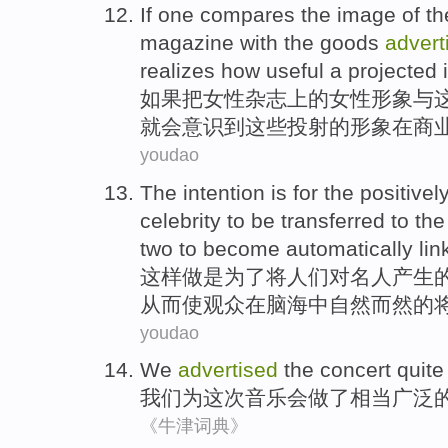
If
one compares
the
image
of
th
magazine
with
the
goods
advert
realizes
how
useful
a
projected
如果
把
女性
杂志
上
的
女性
形象
与
就会
意识到
这些
投射
的形象
在
商
youdao
The intention
is
for
the
positivel
celebrity
to be
transferred
to
the
two to become
automatically
lin
这样做
是
为了
将
人们对
名人
产生
从而使
观众
在
脑海中
自然而然
的
youdao
We
advertised
the
concert
quite
我们
为这次
音乐会
做了
相当
广泛
《牛津词典》