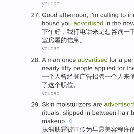
youdao
Good afternoon
,
I
'm calling
to
in
house
you
advertised
in
the ne
下午
好
，
我
打电话
来
是想
咨询
一
室
房屋
的信息。
youdao
A
man
once
advertised
for
a
per
nearly
fifty
people
applied for
th
一
个
人
曾经
登广告
招聘一个
人
来
了
这个
职位。
youdao
Skin moisturizers
are
advertised
rituals
,
slipped
in
between
hair 
makeup
.
抹
润肤霜
被
宣传
为
早晨
美容
程序