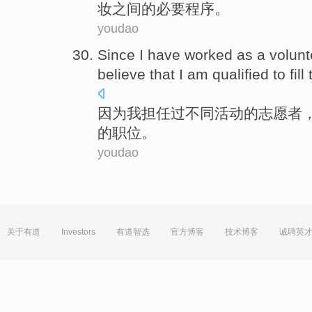
妆
之间
的必要程序。
youdao
Since
I
have worked as a
volunt
believe that
I
am qualified to fill
因为
我
担任
过
不同
活动
的
志愿者
的
职位
。
youdao
关于有道
Investors
有道智选
官方博客
技术博客
诚聘英