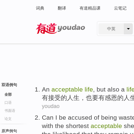
词典
翻译
有道精品课
云笔记
中英
有道 - 网易旗下搜索
双语例句
An
acceptable
life
,
but also
a
lif
全部
有
接受的
人生
，
也
要有感恩
的
人
口语
youdao
书面语
Can
I
be
accused
of
being
waste
论文
with
the
shortest
acceptable
she
原声例句