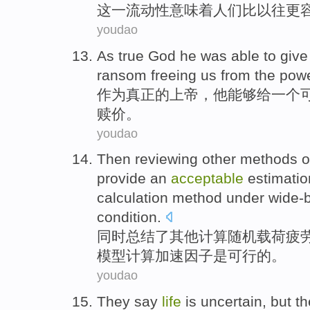
这
一流动性
意味着
人们比以往
更
youdao
As
true
God
he was
able to
give
ransom
freeing
us
from
the
pow
作为
真正
的
上帝
，
他
能够
给
一
个
赎
价。
youdao
Then
reviewing
other
methods
o
provide
an
acceptable
estimatio
calculation method
under wide-
condition.
同时
总结了
其他
计算
随机
载荷疲
模型计算
加速
因子
是
可行
的。
youdao
They
say
life
is uncertain
,
but
th