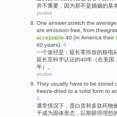
并不
重要
，
因为
那
不是
婚姻
的基
youdao
One
answer
:stretch
the
average
are
emission-free
,
from
theagre
acceptable
40
(
in
America
their
60
years).
一个
途径
是
：延长
零
排放
的
核电
延长至
科学
认证的
40年
（
在
美国
年）。
youdao
They usually
have to
be
stored
freeze-dried
to a
solid
form
to a
通常
情况下，蛋白质和多肽药物
干
成为
固体
形态
，
以期
获得理想