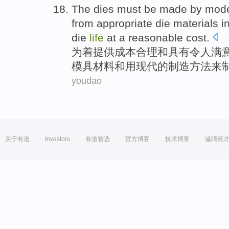
The
dies
must be
made
by
mod
from
appropriate
die
materials
in
die
life
at
a reasonable
cost
.
为着
提供
成本合理和
具有
令人满
模具
材料
和
用
现代
的
制造
方法
来
youdao
关于有道
Investors
有道智选
官方博客
技术博客
诚聘英