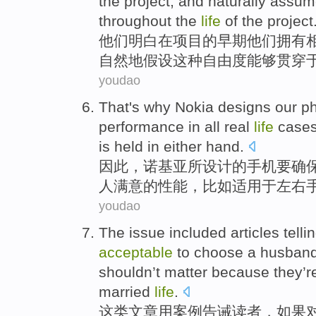
the
project
,
and
naturally
assume
throughout
the
life
of
the project
他们
明白
在
项目
的
早期
他们
拥有
自然地
假设
这种
自由度
能够
贯穿
youdao
That's why
Nokia
designs
our
p
performance
in
all
real
life
case
is held
in
either hand
.
因此，
诺基亚
所
设计
的
手机
要
确
人满意
的
性能
，
比如
适用
于左右
youdao
The
issue
included articles
telli
acceptable
to
choose
a husban
shouldn’t
matter
because
they
’r
married
life
.
这
类文章
用案例告诫
读者
，
如果