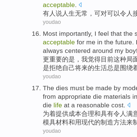
acceptable
.
有人
说
人生
无常
，
可
对
可以
令人
youdao
Most importantly
,
I
feel that
the
acceptable
for
me
in the
future
.
always
centered around
my boyf
更
重要的是，
我
觉得
目前
这种
局
是
拒绝
自己
将来的
生活
总是围绕
youdao
The
dies
must be
made
by
mod
from
appropriate
die
materials
in
die
life
at
a reasonable
cost
.
为着
提供
成本合理和
具有
令人满
模具
材料
和
用
现代
的
制造
方法
来
youdao