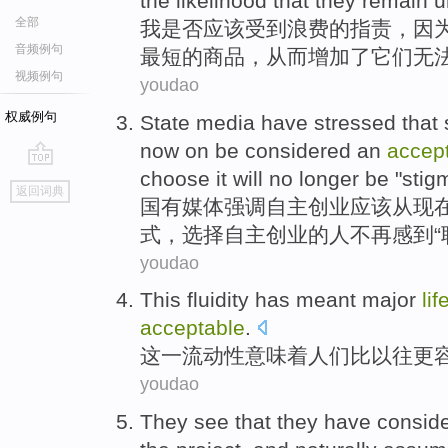
the
likelihood
that
they
remain u
全部
我
是否
应该
受到
浪费
的
指责
，
因
音频例句
最短
的
商品
，
从而增加
了
它们
无
视频例句
youdao
权威例句
State
media
have
stressed that
now
on
be
considered
an
accep
choose
it
will no longer
be "
stig
go
返回词典
top
国有
媒体
强调
自主
创业
应该
从
现
式
，
选择
自主创业的
人
不再
感到“
youdao
This
fluidity has
meant
major
lif
acceptable
.
这
一
流动性
意味着
人们比以往
更
youdao
They
see that
they
have
consid