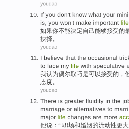
youdao
If
you
don
't
know
what
your
mini
is, you
won't
make
important
life
如果
你
不能
决定
自己
能够接受
的
抉择
。
youdao
I
believe that
the
occasional
tric
to
face
my
life
with
speculative
a
我
认为
偶尔
取巧
是
可以接受
的，
态度
。
youdao
There is
greater
fluidity
in
the
jo
marriage
or
alternatives
to marr
major
life
changes
are
more
acc
他说：“ 职场和
婚姻
的
流动性
更大